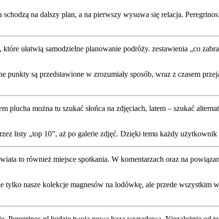
schodzą na dalszy plan, a na pierwszy wysuwa się relacja. Peregrinos.p
e, które ułatwią samodzielne planowanie podróży. zestawienia „co zabra
e punkty są przedstawione w zrozumiały sposób, wraz z czasem przejaz
knem plucha można tu szukać słońca na zdjęciach, latem – szukać alter
rzez listy „top 10”, aż po galerie zdjęć. Dzięki temu każdy użytkownik
świata to również miejsce spotkania. W komentarzach oraz na powiązany
nie tylko nasze kolekcje magnesów na lodówkę, ale przede wszystkim wr
mocje, Peregrinos.pl będzie twoją nową bazą wypadową. Niezależnie od 