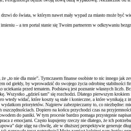
te drzwi do świata, w którym nawet mały wypad za miasto może być wie
 imieniu – a ten portal stanie się Twoim partnerem w odkrywaniu bezgr
 że „to nie dla mnie”. Tymczasem finanse osobiste to nic innego jak ze
tem od giełdy, by wprowadzić do swojego życia odrobinę stabilności f
go uciekania przed tematem. Podstawą jest poznanie własnych liczb. Brz
ywkę. Wszystko „gdzieś tam” się rozchodzi. Dlatego pierwszym krokie
ro wtedy widać, które koszty są stałe i konieczne, a które wynikają z
e wydatkom priorytetów. Najpierw zabezpieczamy to, co niezbędne: mie
h oszczędnościach. Dopiero na końcu przychodzi czas na przyjemności.
powodem do paniki. W tym procesie bardzo pomaga przystępnie napis
praca z emocjami. Często kupujemy rzeczy nie dlatego, że ich potrzebu
akupowa” daje ulgę na chwilę, ale w dłuższej perspektywie generuje dł
 tak naprawdę teraz potrzebuję? Może zamiast kolejnej pary butów pr