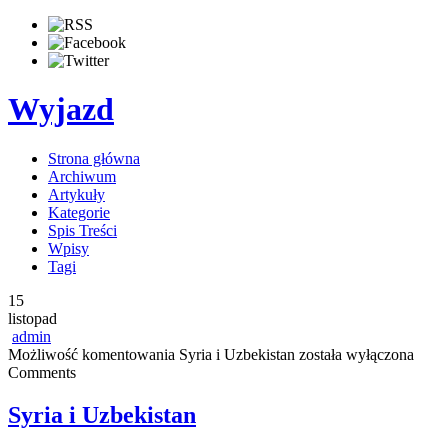
Wyjazd
Strona główna
Archiwum
Artykuły
Kategorie
Spis Treści
Wpisy
Tagi
15
listopad
admin
Możliwość komentowania
Syria i Uzbekistan
została wyłączona
Comments
Syria i Uzbekistan