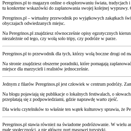
Peregrinos.pl to magazyn online o eksplorowaniu świata, tradycjach 
tu konkretne wskazówki do zaplanowania swojej kolejnej wyprawy.
Peregrinos.pl – wirtualny przewodnik po wyjątkowych zakątkach świata
obyczajach odwiedzanych miejsc.
Na Peregrinos.pl znajdziesz równocześnie opisy egzotycznych kierun
niezależnie od tego, czy wolą solo tripy, czy podróże w parze.
Peregrinos.pl to przewodnik dla tych, którzy wolą boczne drogi od m
Na stronie znajdziesz obszerne poradniki, które pomagają zaplanowa
miejsce dla marzycieli i realistów jednocześnie.
Jednym z filarów Peregrinos.pl jest człowiek w centrum podróży. Zami
Na blogu pojawiają się publikacje o lokalnych festiwalach, o słowac
przeplatają się z podpowiedziami, gdzie naprawdę warto zjeść.
Dla wielu czytelników to właśnie ten wątek kulturowy sprawia, że Pe
Peregrinos.pl stawia również na świadome podróżowanie. W wielu art
małe społeczności, a nie główny nurt masowej turystyki.