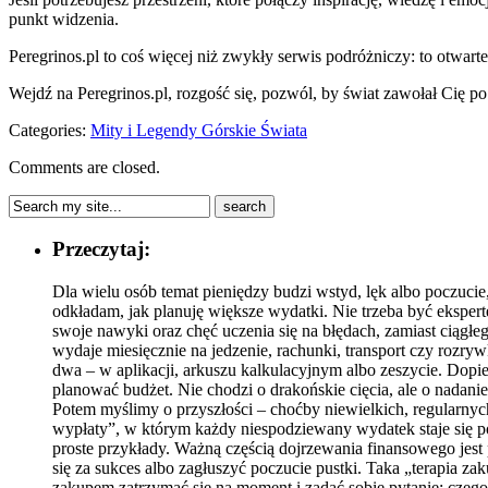
punkt widzenia.
Peregrinos.pl to coś więcej niż zwykły serwis podróżniczy: to otwar
Wejdź na Peregrinos.pl, rozgość się, pozwól, by świat zawołał Cię po
Categories:
Mity i Legendy Górskie Świata
Comments are closed.
Przeczytaj:
Dla wielu osób temat pieniędzy budzi wstyd, lęk albo poczucie,
odkładam, jak planuję większe wydatki. Nie trzeba być eksper
swoje nawyki oraz chęć uczenia się na błędach, zamiast ciągłe
wydaje miesięcznie na jedzenie, rachunki, transport czy rozr
dwa – w aplikacji, arkuszu kalkulacyjnym albo zeszycie. Dopie
planować budżet. Nie chodzi o drakońskie cięcia, ale o nadani
Potem myślimy o przyszłości – choćby niewielkich, regularnyc
wypłaty”, w którym każdy niespodziewany wydatek staje się 
proste przykłady. Ważną częścią dojrzewania finansowego jest 
się za sukces albo zagłuszyć poczucie pustki. Taka „terapia z
zakupem zatrzymać się na moment i zadać sobie pytanie: czego