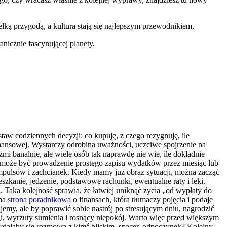
lką przygodą, a kultura stają się najlepszym przewodnikiem.
anicznie fascynującej planety.
staw codziennych decyzji: co kupuję, z czego rezygnuję, ile
inansowej. Wystarczy odrobina uważności, uczciwe spojrzenie na
mi banalnie, ale wiele osób tak naprawdę nie wie, ile dokładnie
m może być prowadzenie prostego zapisu wydatków przez miesiąc lub
 impulsów i zachcianek. Kiedy mamy już obraz sytuacji, można zacząć
szkanie, jedzenie, podstawowe rachunki, ewentualne raty i leki.
 Taka kolejność sprawia, że łatwiej uniknąć życia „od wypłaty do
ana
strona poradnikowa
o finansach, która tłumaczy pojęcia i podaje
jemy, ale by poprawić sobie nastrój po stresującym dniu, nagrodzić
ugi, wyrzuty sumienia i rosnący niepokój. Warto więc przed większym
zydałaby się rozmowa z kimś bliskim, spacer, odpoczynek? Kolejny