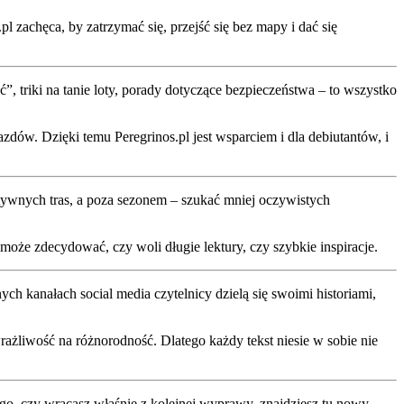
l zachęca, by zatrzymać się, przejść się bez mapy i dać się
ć”, triki na tanie loty, porady dotyczące bezpieczeństwa – to wszystko
dów. Dzięki temu Peregrinos.pl jest wsparciem i dla debiutantów, i
natywnych tras, a poza sezonem – szukać mniej oczywistych
 może zdecydować, czy woli długie lektury, czy szybkie inspiracje.
ch kanałach social media czytelnicy dzielą się swoimi historiami,
ażliwość na różnorodność. Dlatego każdy tekst niesie w sobie nie
tego, czy wracasz właśnie z kolejnej wyprawy, znajdziesz tu nowy