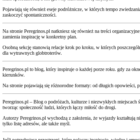
Pojawiają się również eseje podróżnicze, w których tempo zwiedzania 
zaskoczyć spontaniczności.
Na stronie Peregrinos.pl natkniesz się również na treści organizacyjn
zamienia inspirację w konkretny plan.
Osobną sekcję stanowią relacje krok po kroku, w których poszczególn
dla wytrawnych globtroterów.
Peregrinos.pl to blog, który inspiruje o każdej porze roku. gdy za o
kierunków.
Na stronie pojawiają się różnorodne formaty: od długich opowieści, p
Peregrinos.pl – Blog o podróżach, kulturze i niezwykłych miejscach 
tworząc społeczność ludzi, których łączy miłość do drogi.
Autorzy Peregrinos.pl wychodzą z założenia, że wyjazdy kształtują 
tylko listę adresów, ale także myśl.
Jeśli potrzebujesz przestrzeni, które połączy inspirację, wiedzę i e