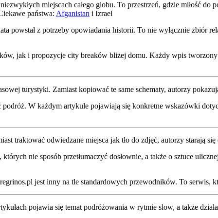
i niezwykłych miejscach całego globu. To przestrzeń, gdzie miłość do p
 Ciekawe państwa:
Afganistan
i Izrael
 powstał z potrzeby opowiadania historii. To nie wyłącznie zbiór rela
ków, jak i propozycje city breaków bliżej domu. Każdy wpis tworzony 
asowej turystyki. Zamiast kopiować te same schematy, autorzy pokazują
ć podróż. W każdym artykule pojawiają się konkretne wskazówki dotycz
ast traktować odwiedzane miejsca jak tło do zdjęć, autorzy starają si
h, których nie sposób przetłumaczyć dosłownie, a także o sztuce uliczn
regrinos.pl jest inny na tle standardowych przewodników. To serwis, 
ykułach pojawia się temat podróżowania w rytmie slow, a także działa